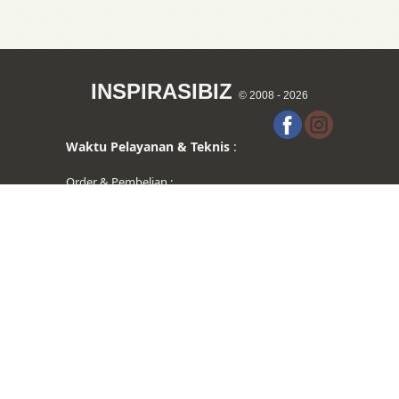
INSPIRASIBIZ
© 2008 - 2026
Waktu Pelayanan & Teknis
:
Order & Pembelian :
Hari Senin s/d Jumat pukul 09.00-17.00 WITA
Hari Sabtu pukul 09:00-13.00 WITA
Support & Bantuan :
Setiap Hari pukul 9.00-17.00 WITA
Waktu Aktivasi
:
Aktivasi akan dijawab otomatis oleh komputer.
Aktivasi dapat dilakukan dari
Pukul 07.00-23.59 WITA.
Untuk pengaduan kesalahan pengiriman kode
disesuaikan pada jam kerja.