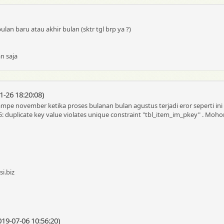
lan baru atau akhir bulan (sktr tgl brp ya ?)
n saja
-26 18:20:08)
mpe november ketika proses bulanan bulan agustus terjadi eror seperti ini P
5: duplicate key value violates unique constraint "tbl_item_im_pkey" . Mo
i.biz
-07-06 10:56:20)