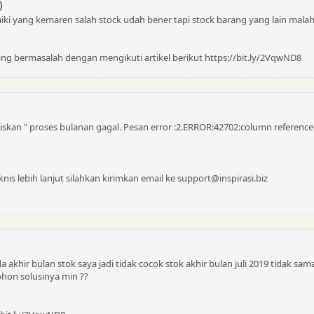
)
iki yang kemaren salah stock udah bener tapi stock barang yang lain mala
ang bermasalah dengan mengikuti artikel berikut https://bit.ly/2VqwND8
iskan " proses bulanan gagal. Pesan error :2.ERROR:42702:column referen
is lebih lanjut silahkan kirimkan email ke support@inspirasi.biz
akhir bulan stok saya jadi tidak cocok stok akhir bulan juli 2019 tidak sa
hon solusinya min ??