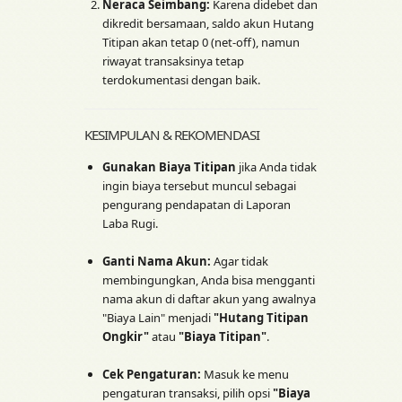
Neraca Seimbang:
Karena didebet dan
dikredit bersamaan, saldo akun Hutang
Titipan akan tetap 0 (net-off), namun
riwayat transaksinya tetap
terdokumentasi dengan baik.
KESIMPULAN & REKOMENDASI
Gunakan Biaya Titipan
jika Anda tidak
ingin biaya tersebut muncul sebagai
pengurang pendapatan di Laporan
Laba Rugi.
Ganti Nama Akun:
Agar tidak
membingungkan, Anda bisa mengganti
nama akun di daftar akun yang awalnya
"Biaya Lain" menjadi
"Hutang Titipan
Ongkir"
atau
"Biaya Titipan"
.
Cek Pengaturan:
Masuk ke menu
pengaturan transaksi, pilih opsi
"Biaya