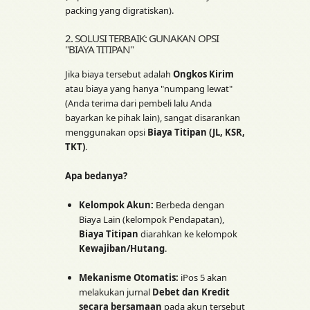
packing yang digratiskan).
2. SOLUSI TERBAIK: GUNAKAN OPSI
"BIAYA TITIPAN"
Jika biaya tersebut adalah
Ongkos Kirim
atau biaya yang hanya "numpang lewat"
(Anda terima dari pembeli lalu Anda
bayarkan ke pihak lain), sangat disarankan
menggunakan opsi
Biaya Titipan (JL, KSR,
TKT)
.
Apa bedanya?
Kelompok Akun:
Berbeda dengan
Biaya Lain (kelompok Pendapatan),
Biaya Titipan
diarahkan ke kelompok
Kewajiban/Hutang
.
Mekanisme Otomatis:
iPos 5 akan
melakukan jurnal
Debet dan Kredit
secara bersamaan
pada akun tersebut